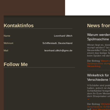
Kontaktinfos
News fro
Warum werden 
Name
Leonhard Ullrich
Spülmaschine
Wohnort
Schifferstadt, Deutschland
Woran liegt es, das
stumpf werden? Ist 
Messerkiller? Eine S
Mail
leonhard.ullrich@gmx.de
einem das lästige 
beim Spülen mit de
Der Beitrag
Warum w
Follow Me
Spülmaschine stum
Messerblog
.
Winkeltrick fü
Verschiedene S
V-Schärfer sind pra
halten, jedoch ist di
Schleifwinkel festgel
dem Ihr Eure Messer
dem Sharpmaker un
→
Der Beitrag
Winkeltr
Verschiedene Schlei
auf
Leos Messerblo