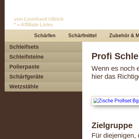
Messer schleifen.
von Leonhard Ullrich
* = Affiliate Links
Schärfen
Schärfmittel
Zubehör & 
Schleifsets
Profi Schle
Schleifsteine
Polierpaste
Wenn es noch ei
hier das Richtig
Schärfgeräte
Wetzstähle
Zielgruppe
Für diejenigen