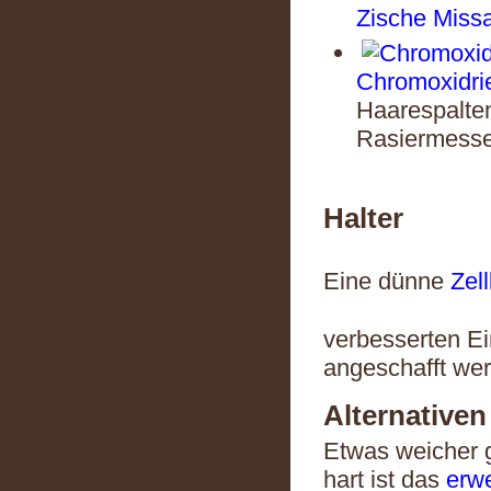
Zische Missa
Chromoxidri
Haarespalten
Rasiermesse
Halter
Eine dünne
Zel
verbesserten Ein
angeschafft we
Alternativen
Etwas weicher g
hart ist das
erwe