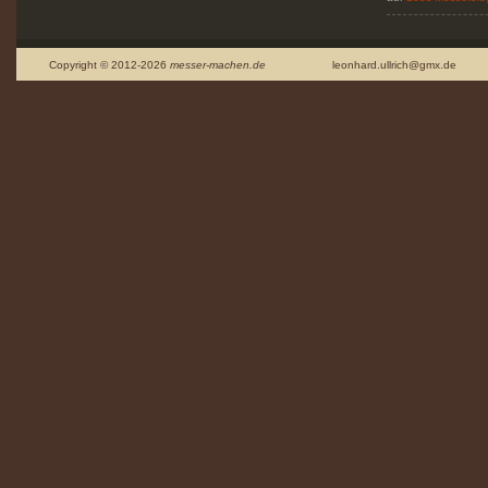
Copyright © 2012-2026
messer-machen.de
leonhard.ullrich@gmx.de