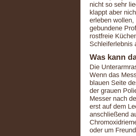
nicht so sehr l
klappt aber nic
erleben wollen, 
gebundene Profi 
rostfreie Küche
Schleiferlebnis
Was kann da
Die Unterarmras
Wenn das Messe
blauen Seite de
der grauen Poli
Messer nach der
erst auf dem Le
anschließend a
Chromoxidrieme
oder um Freund