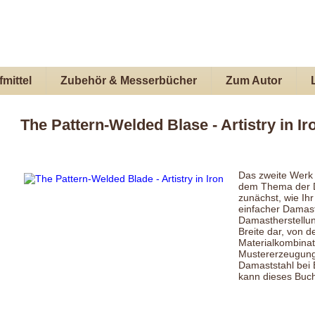
mittel
Zubehör & Messerbücher
Zum Autor
The Pattern-Welded Blase - Artistry in Ir
Das zweite Werk 
dem Thema der D
zunächst, wie I
einfacher Damast
Damastherstellung
Breite dar, von d
Materialkombinat
Mustererzeugung 
Damaststahl bei
kann dieses Buch 