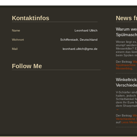
Kontaktinfos
News f
Warum wer
Name
Leonhard Ullrich
Spülmasch
Wohnort
Schifferstadt, Deutschland
Woran liegt es
stumpf werden?
Messerkiller? 
Mail
leonhard.ullrich@gmx.de
einem das läs
beim Spülen m
Der Beitrag
Wa
Follow Me
Spülmaschine 
Messerblog
.
Winkeltric
Verschiede
V-Schärfer sin
halten, jedoch 
Schleifwinkel fe
dem Ihr Eure M
dem Sharpmak
→
Der Beitrag
Wi
Verschiedene S
auf
Leos Mess