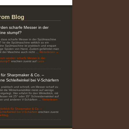
rom Blog
den scharfe Messer in der
ine stumpf?
, dass scharfe Messer in der Spülmaschine
 Ist die Spülmaschine wirklich so ein
Eine Spülmaschine ist praktisch und erspart
tige Spülen von Hand. Zudem gefährdet man
it der Maschine auch nicht …
Weiterlesen
→
rum werden scharfe Messer in der
stumpf?
erschien zuerst auf
Leos
k für Sharpmaker & Co. –
ne Schleifwinkel bei V-Schärfern
d praktisch und schnell, um Messer scharf zu
ist die Winkelvariabilität meist auf wenige
stgelegt. Hier erfahrt Ihr den Winkeltrick, mit
esser mit 25° oder 35° Schneidenwinkel auf
er und anderen V-Schärfern …
Weiterlesen
nkeltrick für Sharpmaker & Co. –
chleifwinkel bei V-Schärfern
erschien zuerst
erblog
.