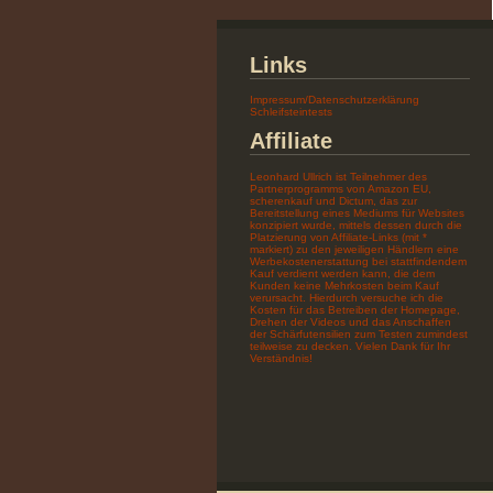
Links
Impressum/Datenschutzerklärung
Schleifsteintests
Affiliate
Leonhard Ullrich ist Teilnehmer des
Partnerprogramms von Amazon EU,
scherenkauf und Dictum, das zur
Bereitstellung eines Mediums für Websites
konzipiert wurde, mittels dessen durch die
Platzierung von Affiliate-Links (mit *
markiert) zu den jeweiligen Händlern eine
Werbekostenerstattung bei stattfindendem
Kauf verdient werden kann, die dem
Kunden keine Mehrkosten beim Kauf
verursacht. Hierdurch versuche ich die
Kosten für das Betreiben der Homepage,
Drehen der Videos und das Anschaffen
der Schärfutensilien zum Testen zumindest
teilweise zu decken. Vielen Dank für Ihr
Verständnis!