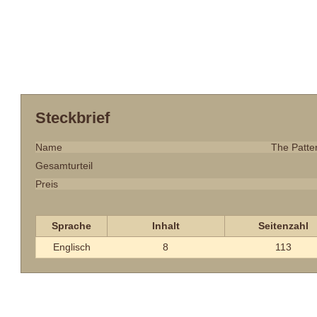
Steckbrief
Name
The Patter
Gesamturteil
Preis
Sprache
Inhalt
Seitenzahl
Englisch
8
113