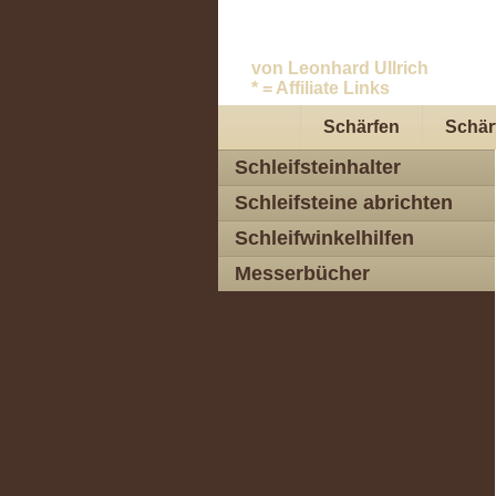
Messer schleifen.
von Leonhard Ullrich
* = Affiliate Links
Schärfen
Schärf
Schleifsteinhalter
Schleifsteine abrichten
Schleifwinkelhilfen
Messerbücher