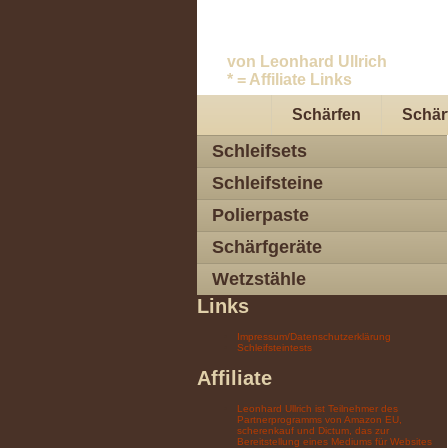
Messer schleifen.
von Leonhard Ullrich
* = Affiliate Links
Schärfen
Schärf
Schleifsets
Schleifsteine
Polierpaste
Schärfgeräte
Wetzstähle
Links
Impressum/Datenschutzerklärung
Schleifsteintests
Affiliate
Leonhard Ullrich ist Teilnehmer des
Partnerprogramms von Amazon EU,
scherenkauf und Dictum, das zur
Bereitstellung eines Mediums für Websites