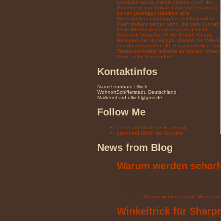
konzipiert wurde, mittels dessen durch die
Platzierung von Affiliate-Links (mit * markiert)
zu den jeweiligen Händlern eine
Werbekostenerstattung bei stattfindendem
Kauf verdient werden kann, die dem Kunden
keine Mehrkosten beim Kauf verursacht.
Hierdurch versuche ich die Kosten für das
Betreiben der Homepage, Drehen der Videos
und das Anschaffen der Schärfutensilien zum
Testen zumindest teilweise zu decken. Vielen
Dank für Ihr Verständnis!
Kontaktinfos
Name
Leonhard Ullrich
Wohnort
Schifferstadt, Deutschland
Mail
leonhard.ullrich@gmx.de
Follow Me
Leonhard Ullrich bei Facebook
Leonhard Ullrich bei Youtube
News from Blog
Warum werden scharf
Woran liegt es, dass scharfe Messer in der S
von Hand. Zudem gefährdet man beim Spülen
Der Beitrag
Warum werden scharfe Messer in
Winkeltrick für Sharp