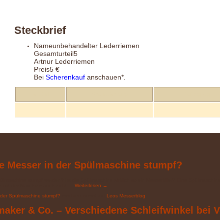
Steckbrief
Name
unbehandelter Lederriemen
Gesamturteil
5
Art
nur Lederriemen
Preis
5 €
Bei
Scherenkauf
anschauen*.
Feinheit
Gratentfernung
Auftragung
e Messer in der Spülmaschine stumpf?
pülmaschine stumpf werden? Ist die Spülmaschine wirklich so ein Messerkiller? Eine Spülmaschine 
 mit der Maschine auch nicht …
Weiterlesen
→
 der Spülmaschine stumpf?
erschien zuerst auf
Leos Messerblog
.
maker & Co. – Verschiedene Schleifwinkel bei 