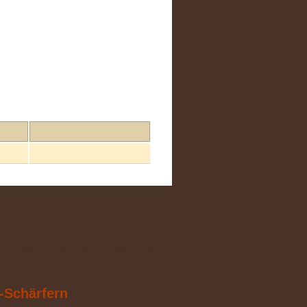
mein Urteil
ist praktisch und erspart einem das lästige Spülen
V-Schärfern