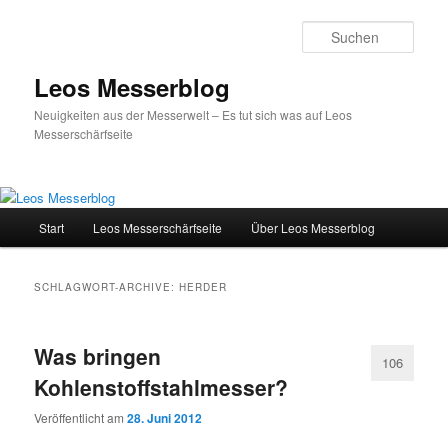
Such
Leos Messerblog
Neuigkeiten aus der Messerwelt – Es tut sich was auf Leos
Messerschärfseite
Hauptmenü
Start
Leos Messerschärfseite
Über Leos Messerblog
Zum
Zum
Inhalt
sekundären
SCHLAGWORT-ARCHIVE:
HERDER
wechseln
Inhalt
Was bringen
wechseln
106
Kohlenstoffstahlmesser?
Veröffentlicht am
28. Juni 2012