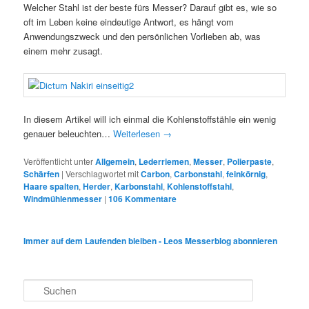
Welcher Stahl ist der beste fürs Messer? Darauf gibt es, wie so
oft im Leben keine eindeutige Antwort, es hängt vom
Anwendungszweck und den persönlichen Vorlieben ab, was
einem mehr zusagt.
In diesem Artikel will ich einmal die Kohlenstoffstähle ein wenig
genauer beleuchten…
Weiterlesen
→
Veröffentlicht unter
Allgemein
,
Lederriemen
,
Messer
,
Polierpaste
,
Schärfen
|
Verschlagwortet mit
Carbon
,
Carbonstahl
,
feinkörnig
,
Haare spalten
,
Herder
,
Karbonstahl
,
Kohlenstoffstahl
,
Windmühlenmesser
|
106
Kommentare
Immer auf dem Laufenden bleiben - Leos Messerblog abonnieren
S
u