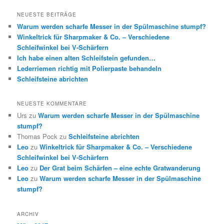
c
h
NEUESTE BEITRÄGE
e
Warum werden scharfe Messer in der Spülmaschine stumpf?
n
Winkeltrick für Sharpmaker & Co. – Verschiedene
Schleifwinkel bei V-Schärfern
Ich habe einen alten Schleifstein gefunden…
Lederriemen richtig mit Polierpaste behandeln
Schleifsteine abrichten
NEUESTE KOMMENTARE
Urs
zu
Warum werden scharfe Messer in der Spülmaschine
stumpf?
Thomas Pock
zu
Schleifsteine abrichten
Leo
zu
Winkeltrick für Sharpmaker & Co. – Verschiedene
Schleifwinkel bei V-Schärfern
Leo
zu
Der Grat beim Schärfen – eine echte Gratwanderung
Leo
zu
Warum werden scharfe Messer in der Spülmaschine
stumpf?
ARCHIV