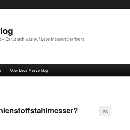
log
 – Es tut sich was auf Leos Messerschärfseite
e
Über Leos Messerblog
hlenstoffstahlmesser?
106