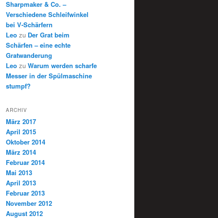
Sharpmaker & Co. –
Verschiedene Schleifwinkel
bei V-Schärfern
Leo
zu
Der Grat beim
Schärfen – eine echte
Gratwanderung
Leo
zu
Warum werden scharfe
Messer in der Spülmaschine
stumpf?
ARCHIV
März 2017
April 2015
Oktober 2014
März 2014
Februar 2014
Mai 2013
April 2013
Februar 2013
November 2012
August 2012