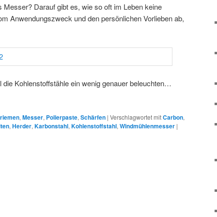
rs Messer? Darauf gibt es, wie so oft im Leben keine
 vom Anwendungszweck und den persönlichen Vorlieben ab,
mal die Kohlenstoffstähle ein wenig genauer beleuchten…
rriemen
,
Messer
,
Polierpaste
,
Schärfen
|
Verschlagwortet mit
Carbon
,
lten
,
Herder
,
Karbonstahl
,
Kohlenstoffstahl
,
Windmühlenmesser
|