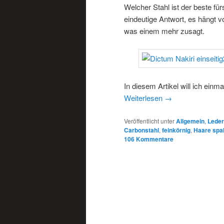
Welcher Stahl ist der beste fü
eindeutige Antwort, es hängt
was einem mehr zusagt.
In diesem Artikel will ich ein
Weiterlesen
→
Veröffentlicht unter
Allgemein
,
Lede
Carbonstahl
,
feinkörnig
,
Haare spa
106
Kommentare