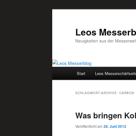
Leos Messerb
Neuigkeiten aus der Messerwelt
Hauptmenü
Start
Leos Messerschärfseit
Zum
Zum
Inhalt
sekundären
SCHLAGWORT-ARCHIVE:
CARBON
wechseln
Inhalt
Was bringen Ko
wechseln
Veröffentlicht am
28. Juni 2012