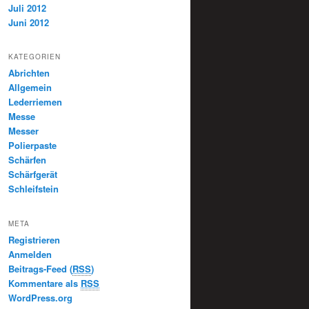
Juli 2012
Juni 2012
KATEGORIEN
Abrichten
Allgemein
Lederriemen
Messe
Messer
Polierpaste
Schärfen
Schärfgerät
Schleifstein
META
Registrieren
Anmelden
Beitrags-Feed (
RSS
)
Kommentare als
RSS
WordPress.org