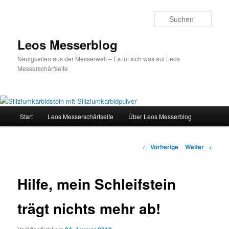
Such
Leos Messerblog
Neuigkeiten aus der Messerwelt – Es tut sich was auf Leos
Messerschärfseite
Hauptmenü
Start
Leos Messerschärfseite
Über Leos Messerblog
Zum
Inhalt
Beitrags-
←
Vorherige
Weiter
→
Navigation
wechseln
Hilfe, mein Schleifstein
trägt nichts mehr ab!